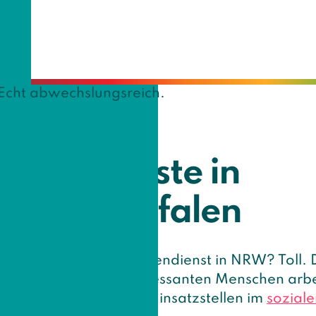
Echt abw
Melde dich bei uns!
lligendienste in
hein-Westfalen
dich für einen Freiwilligendienst in NRW? Toll. D
gestalten und mit interessanten Menschen arb
en dir unterschiedliche Einsatzstellen im
soziale