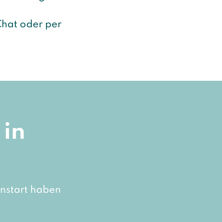
 Chat oder per
 in
enstart haben