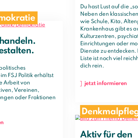
Du hast Lust auf die „s
Neben den klassischen
emokratie
wie Schule, Kita, Alte
Krankenhaus gibt es a
Kulturzentren, psychia
 handeln.
Einrichtungen oder mob
estalten.
Dienste zu entdecken.
Liste ist noch viel reich
dich rein.
politisches
 FSJ Politik erhältst
ie Arbeit von
jetzt informieren
ativen, Vereinen,
ungen oder Fraktionen
Denkmalpfle
en
Aktiv für den