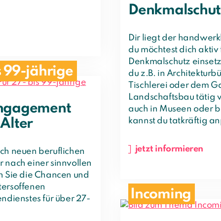
Denkmalschut
Dir liegt der handwerk
du möchtest dich aktiv 
Denkmalschutz einset
s 99-jährige
du z.B. in Architekturbü
Tischlerei oder dem G
Landschaftsbau tätig
Engagement
auch in Museen oder 
kannst du tatkräftig a
 Alter
jetzt informieren
ch neuen beruflichen
 nach einer sinnvollen
n Sie die Chancen und
tersoffenen
Incoming
endienstes für über 27-