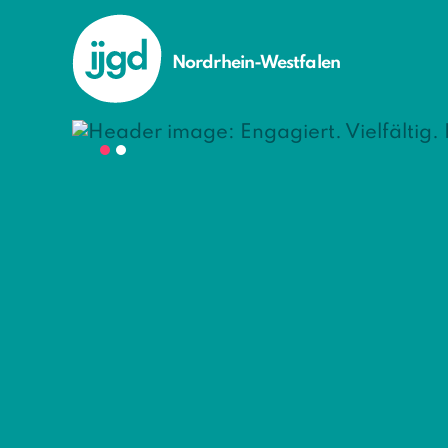
Nordrhein-Westfalen
Freiwi
Nordr
Du interessierst 
engagieren, mit
besser. Wir biet