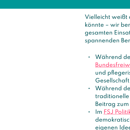
und
denkmalpfl
Vielleicht weißt
könnte – wir be
gesamten Einsatz
spannenden Ber
Während d
Bundesfreiwi
und pflegeri
Gesellschaft
Während d
traditionell
Beitrag zum 
Im
FSJ Politi
demokratisch
eigenen Idee