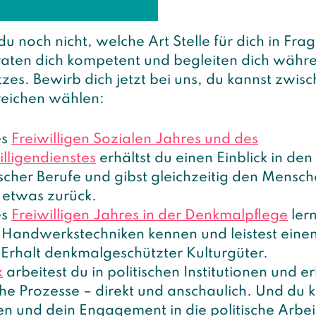
egerischen
Bereich!
 du noch nicht, welche Art Stelle für dich in F
raten dich kompetent und begleiten dich währ
es. Bewirb dich jetzt bei uns, du kannst zwisc
eichen wählen:
es
Freiwilligen Sozialen Jahres und des
lligendienstes
erhältst du einen Einblick in den
scher Berufe und gibst gleichzeitig den Mensc
 etwas zurück.
es
Freiwilligen Jahres in der Denkmalpflege
lern
e Handwerkstechniken kennen und leistest eine
Erhalt denkmalgeschützter Kulturgüter.
k
arbeitest du in politischen Institutionen und er
e Prozesse – direkt und anschaulich. Und du 
n und dein Engagement in die politische Arbei