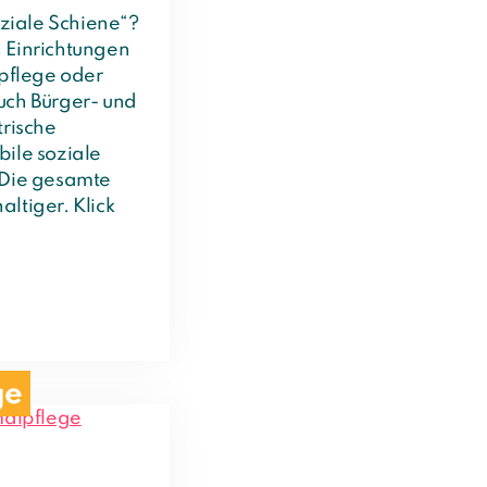
oziale Schiene“?
 Einrichtungen
npflege oder
uch Bürger- und
trische
ile soziale
 Die gesamte
haltiger. Klick
ge