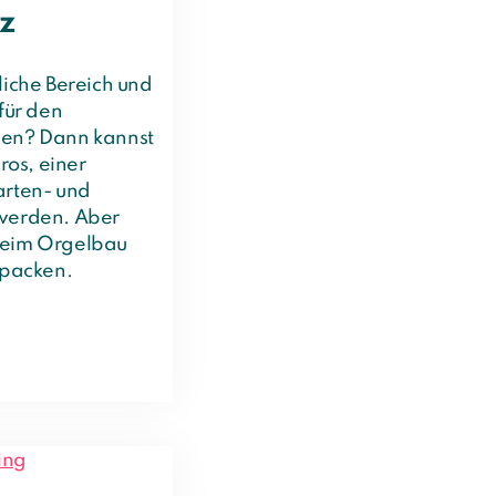
z
liche Bereich und
für den
zen? Dann kannst
ros, einer
arten- und
 werden. Aber
beim Orgelbau
npacken.