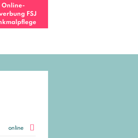
Online-
erbung ­FSJ
nkmalpflege
online