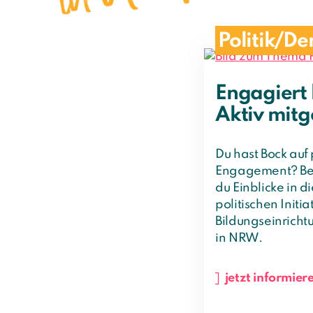
Politik/D
Engagiert
Aktiv mitg
Du hast Bock auf 
Engagement? Beim
du Einblicke in d
politischen Initi
Bildungseinricht
in NRW.
jetzt informier