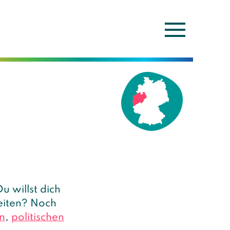
echslungsreich.
u willst dich
eiten? Noch
n
,
politischen