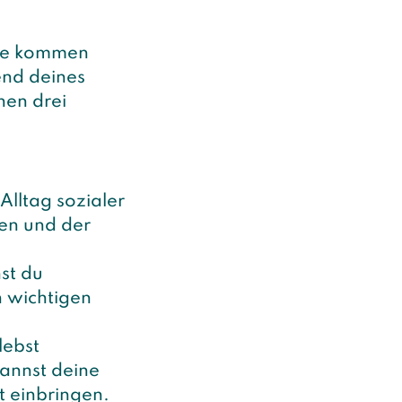
rage kommen
end deines
hen drei
 Alltag sozialer
hen und der
st du
n wichtigen
lebst
kannst deine
t einbringen.