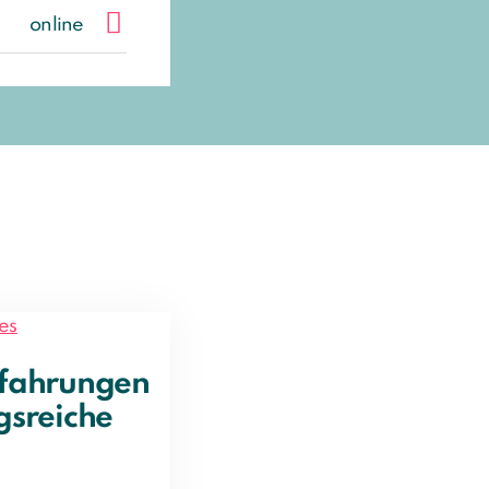
online
fahrungen
gsreiche